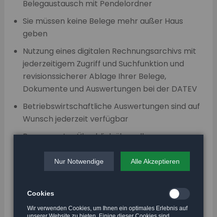
Belegaustausch mit Pendelordner
Sie müssen keine Belege mehr außer Haus
geben
Nutzung eines digitalen Rechnungsarchivs mit
jederzeitigem Zugriff und Suchfunktion und
revisionssicherer Ablage Ihrer Belege,
Dokumente und Auswertungen bei der DATEV
Betriebswirtschaftliche Auswertungen sind auf
Wunsch jederzeit verfügbar
Permanenter Überblick über alle
Außenstände, Verbindlichkeiten und
Liquiditätssituation
Nur Notwendige
Alle Akzeptieren
Möglichkeit der tagesaktuellen Buchung Ihrer
Geschäftsvorfälle
Cookies
Zeitersparnis durch effektiveres Arbeiten
Wir verwenden Cookies, um Ihnen ein optimales Erlebnis auf
unserer Website zu bieten. Einige dieser Cookies sind