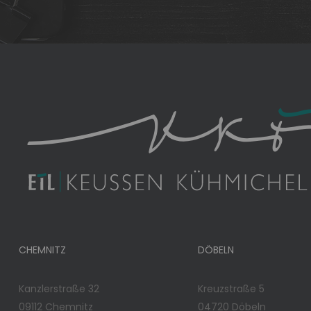
CHEMNITZ
DÖBELN
Kanzlerstraße 32
Kreuzstraße 5
09112 Chemnitz
04720 Döbeln