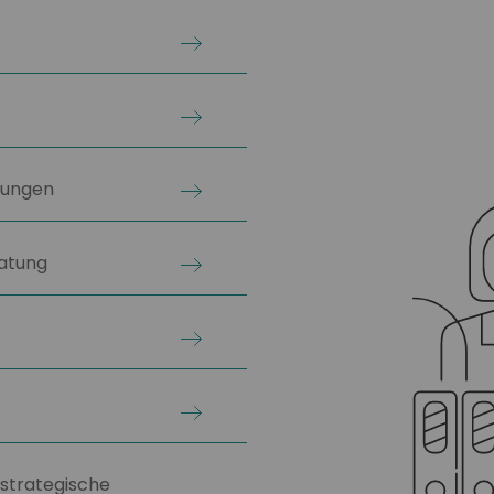
rungen
atung
strategische