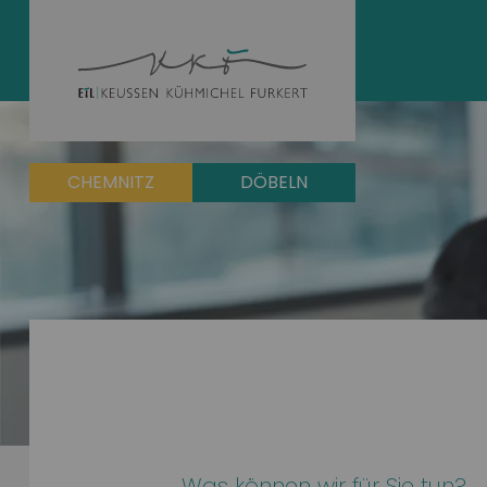
CHEMNITZ
DÖBELN
Was können wir für Sie tun?